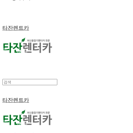
타잔렌트카
타잔렌트카