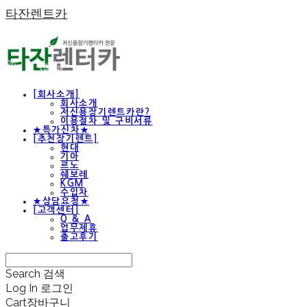
타잔렌트카
[회사소개]
회사소개
저신용장기렌트카란?
이용절차 및 구비서류
★특가신차★
[추천장기렌트]
현대
기아
르노
쉐보레
KGM
수입차
★상담요청★
[고객센터]
Q & A
업무제휴
출고후기
Search
검색
Log In
로그인
Cart
장바구니