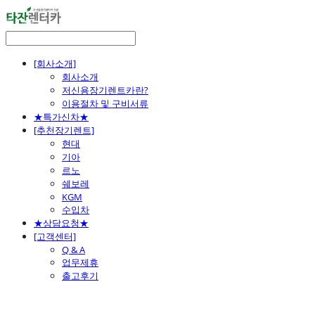
[회사소개]
회사소개
저신용장기렌트카란?
이용절차 및 구비서류
★특가신차★
[추천장기렌트]
현대
기아
르노
쉐보레
KGM
수입차
★상담요청★
[고객센터]
Q & A
업무제휴
출고후기