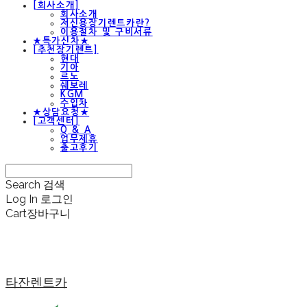
[회사소개]
회사소개
저신용장기렌트카란?
이용절차 및 구비서류
★특가신차★
[추천장기렌트]
현대
기아
르노
쉐보레
KGM
수입차
★상담요청★
[고객센터]
Q & A
업무제휴
출고후기
Search
검색
Log In
로그인
Cart
장바구니
타잔렌트카