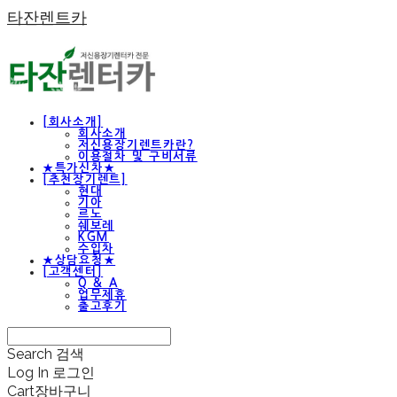
타잔렌트카
[회사소개]
회사소개
저신용장기렌트카란?
이용절차 및 구비서류
★특가신차★
[추천장기렌트]
현대
기아
르노
쉐보레
KGM
수입차
★상담요청★
[고객센터]
Q & A
업무제휴
출고후기
Search
검색
Log In
로그인
Cart
장바구니