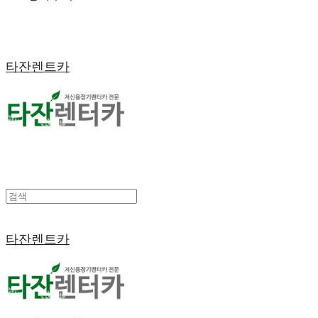
타잔렌트카
타잔렌트카