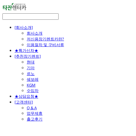
[회사소개]
회사소개
저신용장기렌트카란?
이용절차 및 구비서류
★특가신차★
[추천장기렌트]
현대
기아
르노
쉐보레
KGM
수입차
★상담요청★
[고객센터]
Q & A
업무제휴
출고후기