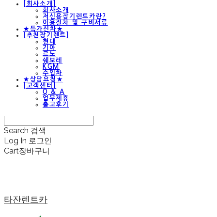
[회사소개]
회사소개
저신용장기렌트카란?
이용절차 및 구비서류
★특가신차★
[추천장기렌트]
현대
기아
르노
쉐보레
KGM
수입차
★상담요청★
[고객센터]
Q & A
업무제휴
출고후기
Search
검색
Log In
로그인
Cart
장바구니
타잔렌트카