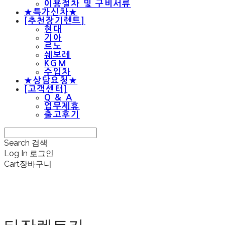
이용절차 및 구비서류
★특가신차★
[추천장기렌트]
현대
기아
르노
쉐보레
KGM
수입차
★상담요청★
[고객센터]
Q & A
업무제휴
출고후기
Search
검색
Log In
로그인
Cart
장바구니