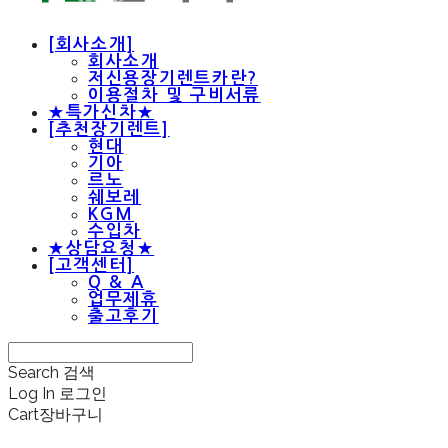
[회사소개]
회사소개
저신용장기렌트카란?
이용절차 및 구비서류
★특가신차★
[추천장기렌트]
현대
기아
르노
쉐보레
KGM
수입차
★상담요청★
[고객센터]
Q & A
업무제휴
출고후기
Search
검색
Log In
로그인
Cart
장바구니