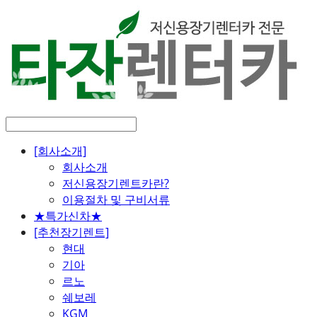
[회사소개]
회사소개
저신용장기렌트카란?
이용절차 및 구비서류
★특가신차★
[추천장기렌트]
현대
기아
르노
쉐보레
KGM