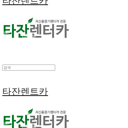
타잔렌트카
타잔렌트카