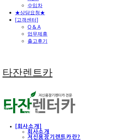
수입차
★상담요청★
[고객센터]
Q & A
업무제휴
출고후기
타잔렌트카
[회사소개]
회사소개
저신용장기렌트카란?