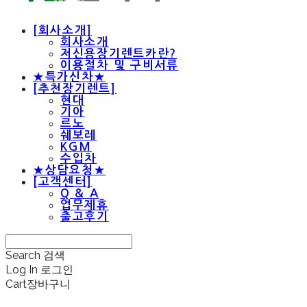
[회사소개]
회사소개
저신용장기렌트카란?
이용절차 및 구비서류
★특가신차★
[추천장기렌트]
현대
기아
르노
쉐보레
KGM
수입차
★상담요청★
[고객센터]
Q & A
업무제휴
출고후기
Search
검색
Log In
로그인
Cart
장바구니