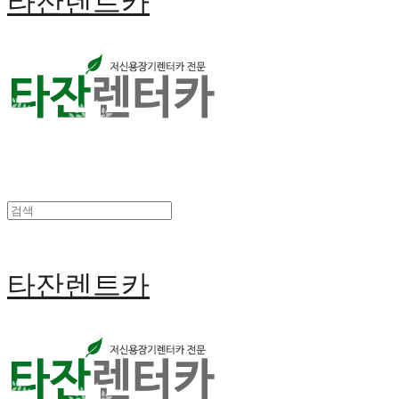
타잔렌트카
타잔렌트카