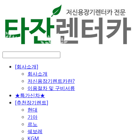
[회사소개]
회사소개
저신용장기렌트카란?
이용절차 및 구비서류
★특가신차★
[추천장기렌트]
현대
기아
르노
쉐보레
KGM