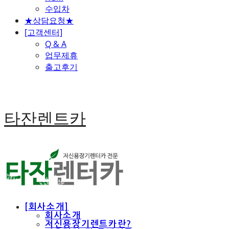
수입차
★상담요청★
[고객센터]
Q & A
업무제휴
출고후기
타잔렌트카
[회사소개]
회사소개
저신용장기렌트카란?