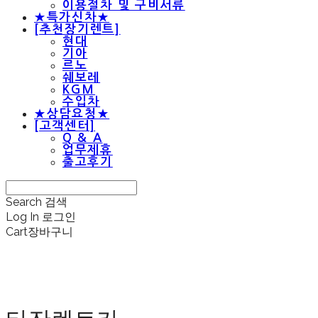
이용절차 및 구비서류
★특가신차★
[추천장기렌트]
현대
기아
르노
쉐보레
KGM
수입차
★상담요청★
[고객센터]
Q & A
업무제휴
출고후기
Search
검색
Log In
로그인
Cart
장바구니