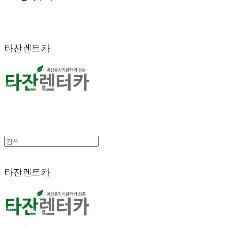
타잔렌트카
타잔렌트카