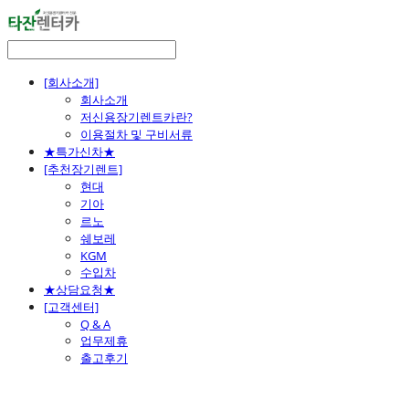
[회사소개]
회사소개
저신용장기렌트카란?
이용절차 및 구비서류
★특가신차★
[추천장기렌트]
현대
기아
르노
쉐보레
KGM
수입차
★상담요청★
[고객센터]
Q & A
업무제휴
출고후기