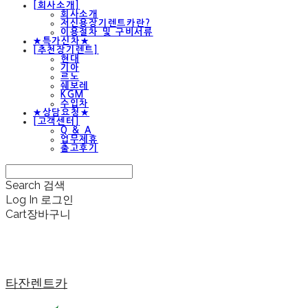
[회사소개]
회사소개
저신용장기렌트카란?
이용절차 및 구비서류
★특가신차★
[추천장기렌트]
현대
기아
르노
쉐보레
KGM
수입차
★상담요청★
[고객센터]
Q & A
업무제휴
출고후기
Search
검색
Log In
로그인
Cart
장바구니
타잔렌트카