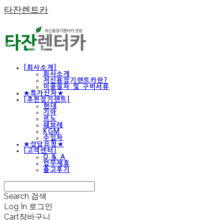
타잔렌트카
[회사소개]
회사소개
저신용장기렌트카란?
이용절차 및 구비서류
★특가신차★
[추천장기렌트]
현대
기아
르노
쉐보레
KGM
수입차
★상담요청★
[고객센터]
Q & A
업무제휴
출고후기
Search
검색
Log In
로그인
Cart
장바구니