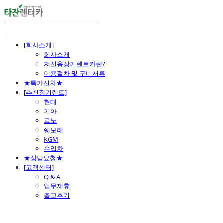
[회사소개]
회사소개
저신용장기렌트카란?
이용절차 및 구비서류
★특가신차★
[추천장기렌트]
현대
기아
르노
쉐보레
KGM
수입차
★상담요청★
[고객센터]
Q & A
업무제휴
출고후기