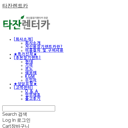
타잔렌트카
[회사소개]
회사소개
저신용장기렌트카란?
이용절차 및 구비서류
★특가신차★
[추천장기렌트]
현대
기아
르노
쉐보레
KGM
수입차
★상담요청★
[고객센터]
Q & A
업무제휴
출고후기
Search
검색
Log In
로그인
Cart
장바구니