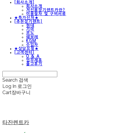
[회사소개]
회사소개
저신용장기렌트카란?
이용절차 및 구비서류
★특가신차★
[추천장기렌트]
현대
기아
르노
쉐보레
KGM
수입차
★상담요청★
[고객센터]
Q & A
업무제휴
출고후기
Search
검색
Log In
로그인
Cart
장바구니
타잔렌트카