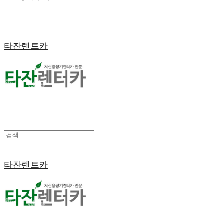
타잔렌트카
타잔렌트카