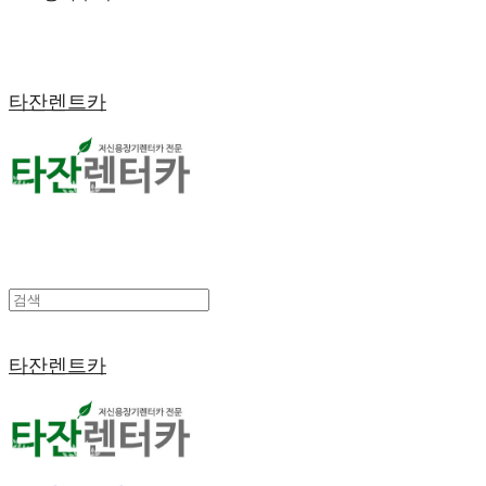
타잔렌트카
타잔렌트카