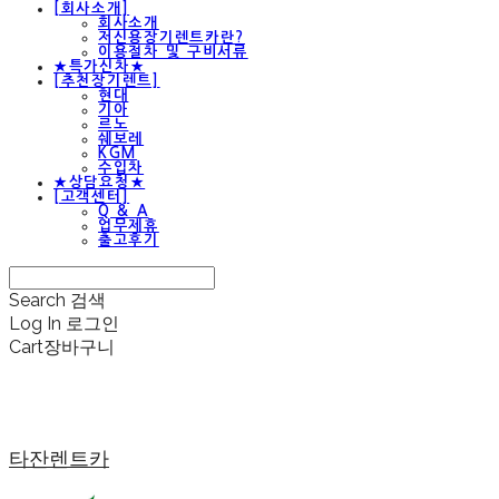
[회사소개]
회사소개
저신용장기렌트카란?
이용절차 및 구비서류
★특가신차★
[추천장기렌트]
현대
기아
르노
쉐보레
KGM
수입차
★상담요청★
[고객센터]
Q & A
업무제휴
출고후기
Search
검색
Log In
로그인
Cart
장바구니
타잔렌트카