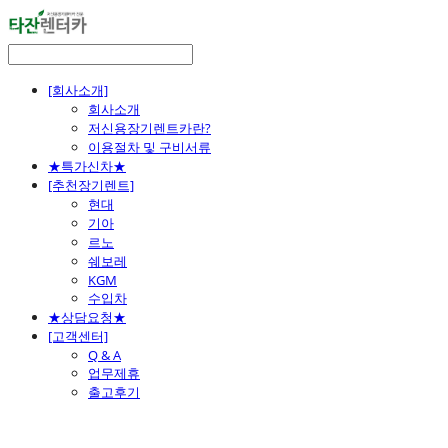
[회사소개]
회사소개
저신용장기렌트카란?
이용절차 및 구비서류
★특가신차★
[추천장기렌트]
현대
기아
르노
쉐보레
KGM
수입차
★상담요청★
[고객센터]
Q & A
업무제휴
출고후기