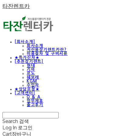
타잔렌트카
[회사소개]
회사소개
저신용장기렌트카란?
이용절차 및 구비서류
★특가신차★
[추천장기렌트]
현대
기아
르노
쉐보레
KGM
수입차
★상담요청★
[고객센터]
Q & A
업무제휴
출고후기
Search
검색
Log In
로그인
Cart
장바구니