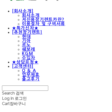
[회사소개]
회사소개
저신용장기렌트카란?
이용절차 및 구비서류
★특가신차★
[추천장기렌트]
현대
기아
르노
쉐보레
KGM
수입차
★상담요청★
[고객센터]
Q & A
업무제휴
출고후기
Search
검색
Log In
로그인
Cart
장바구니