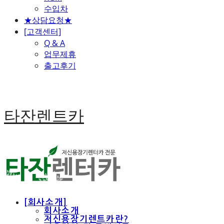
수입차
★상담요청★
[고객센터]
Q & A
업무제휴
출고후기
타잔렌트카
[회사소개]
회사소개
저신용장기렌트카란?