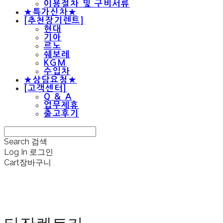
이용절차 및 구비서류
★특가신차★
[추천장기렌트]
현대
기아
르노
쉐보레
KGM
수입차
★상담요청★
[고객센터]
Q & A
업무제휴
출고후기
Search
검색
Log In
로그인
Cart
장바구니