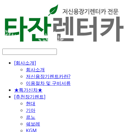
[회사소개]
회사소개
저신용장기렌트카란?
이용절차 및 구비서류
★특가신차★
[추천장기렌트]
현대
기아
르노
쉐보레
KGM