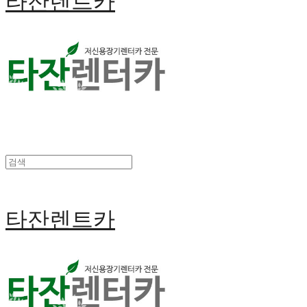
타잔렌트카
타잔렌트카