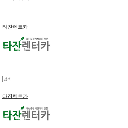
타잔렌트카
타잔렌트카