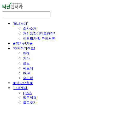
[회사소개]
회사소개
저신용장기렌트카란?
이용절차 및 구비서류
★특가신차★
[추천장기렌트]
현대
기아
르노
쉐보레
KGM
수입차
★상담요청★
[고객센터]
Q & A
업무제휴
출고후기