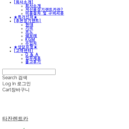
[회사소개]
회사소개
저신용장기렌트카란?
이용절차 및 구비서류
★특가신차★
[추천장기렌트]
현대
기아
르노
쉐보레
KGM
수입차
★상담요청★
[고객센터]
Q & A
업무제휴
출고후기
Search
검색
Log In
로그인
Cart
장바구니
타잔렌트카