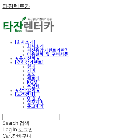
타잔렌트카
[회사소개]
회사소개
저신용장기렌트카란?
이용절차 및 구비서류
★특가신차★
[추천장기렌트]
현대
기아
르노
쉐보레
KGM
수입차
★상담요청★
[고객센터]
Q & A
업무제휴
출고후기
Search
검색
Log In
로그인
Cart
장바구니