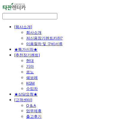
[회사소개]
회사소개
저신용장기렌트카란?
이용절차 및 구비서류
★특가신차★
[추천장기렌트]
현대
기아
르노
쉐보레
KGM
수입차
★상담요청★
[고객센터]
Q & A
업무제휴
출고후기