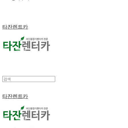
타잔렌트카
타잔렌트카