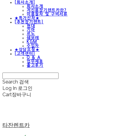
[회사소개]
회사소개
저신용장기렌트카란?
이용절차 및 구비서류
★특가신차★
[추천장기렌트]
현대
기아
르노
쉐보레
KGM
수입차
★상담요청★
[고객센터]
Q & A
업무제휴
출고후기
Search
검색
Log In
로그인
Cart
장바구니
타잔렌트카