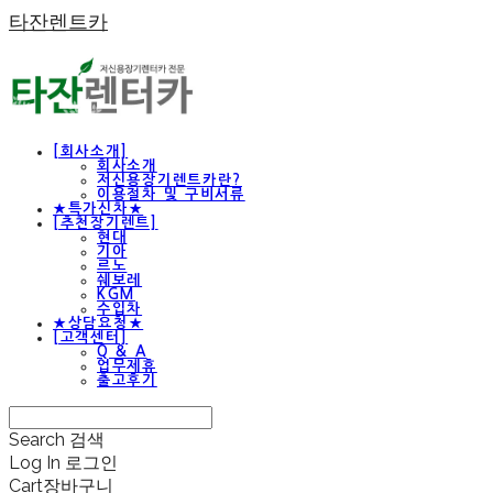
타잔렌트카
[회사소개]
회사소개
저신용장기렌트카란?
이용절차 및 구비서류
★특가신차★
[추천장기렌트]
현대
기아
르노
쉐보레
KGM
수입차
★상담요청★
[고객센터]
Q & A
업무제휴
출고후기
Search
검색
Log In
로그인
Cart
장바구니