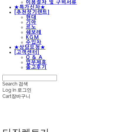
이용절차 및 구비서류
★특가신차★
[추천장기렌트]
현대
기아
르노
쉐보레
KGM
수입차
★상담요청★
[고객센터]
Q & A
업무제휴
출고후기
Search
검색
Log In
로그인
Cart
장바구니