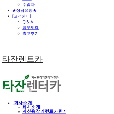
수입차
★상담요청★
[고객센터]
Q & A
업무제휴
출고후기
타잔렌트카
[회사소개]
회사소개
저신용장기렌트카란?