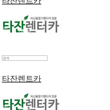
타잔렌트카
타잔렌트카