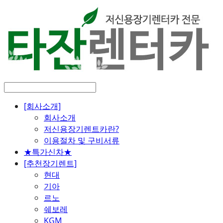
[회사소개]
회사소개
저신용장기렌트카란?
이용절차 및 구비서류
★특가신차★
[추천장기렌트]
현대
기아
르노
쉐보레
KGM