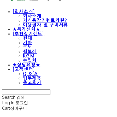
[회사소개]
회사소개
저신용장기렌트카란?
이용절차 및 구비서류
★특가신차★
[추천장기렌트]
현대
기아
르노
쉐보레
KGM
수입차
★상담요청★
[고객센터]
Q & A
업무제휴
출고후기
Search
검색
Log In
로그인
Cart
장바구니