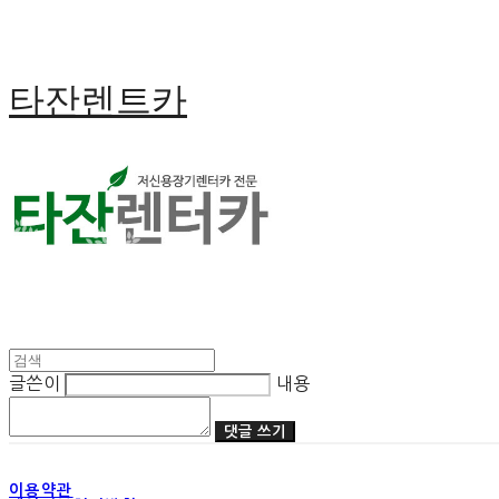
타잔렌트카
글쓴이
내용
댓글 쓰기
이용약관