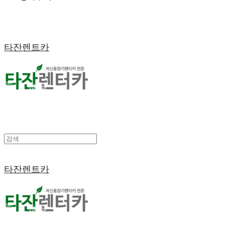
타잔렌트카
타잔렌트카