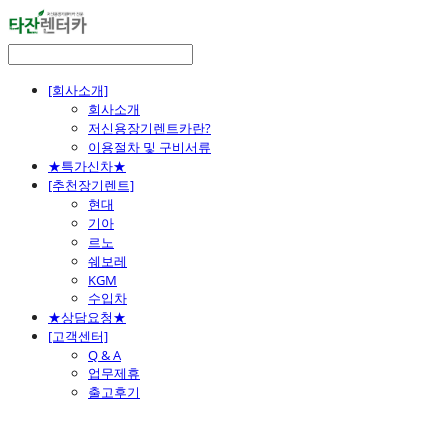
[회사소개]
회사소개
저신용장기렌트카란?
이용절차 및 구비서류
★특가신차★
[추천장기렌트]
현대
기아
르노
쉐보레
KGM
수입차
★상담요청★
[고객센터]
Q & A
업무제휴
출고후기