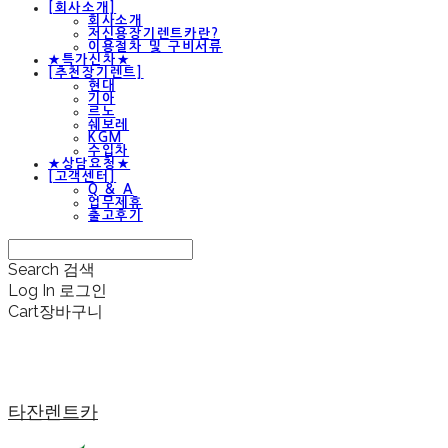
[회사소개]
회사소개
저신용장기렌트카란?
이용절차 및 구비서류
★특가신차★
[추천장기렌트]
현대
기아
르노
쉐보레
KGM
수입차
★상담요청★
[고객센터]
Q & A
업무제휴
출고후기
Search
검색
Log In
로그인
Cart
장바구니
타잔렌트카