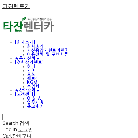
타잔렌트카
[회사소개]
회사소개
저신용장기렌트카란?
이용절차 및 구비서류
★특가신차★
[추천장기렌트]
현대
기아
르노
쉐보레
KGM
수입차
★상담요청★
[고객센터]
Q & A
업무제휴
출고후기
Search
검색
Log In
로그인
Cart
장바구니