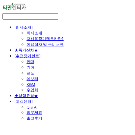
[회사소개]
회사소개
저신용장기렌트카란?
이용절차 및 구비서류
★특가신차★
[추천장기렌트]
현대
기아
르노
쉐보레
KGM
수입차
★상담요청★
[고객센터]
Q & A
업무제휴
출고후기