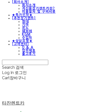
[회사소개]
회사소개
저신용장기렌트카란?
이용절차 및 구비서류
★특가신차★
[추천장기렌트]
현대
기아
르노
쉐보레
KGM
수입차
★상담요청★
[고객센터]
Q & A
업무제휴
출고후기
Search
검색
Log In
로그인
Cart
장바구니
타잔렌트카