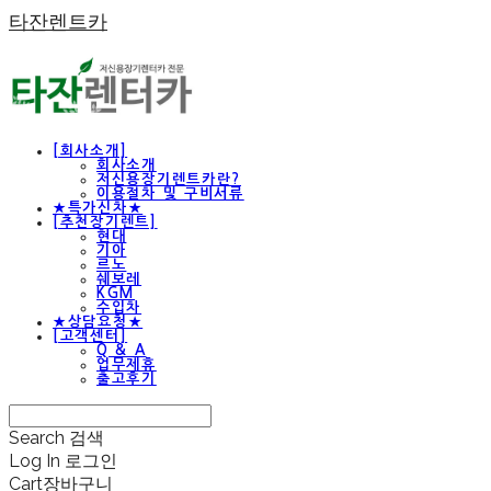
타잔렌트카
[회사소개]
회사소개
저신용장기렌트카란?
이용절차 및 구비서류
★특가신차★
[추천장기렌트]
현대
기아
르노
쉐보레
KGM
수입차
★상담요청★
[고객센터]
Q & A
업무제휴
출고후기
Search
검색
Log In
로그인
Cart
장바구니