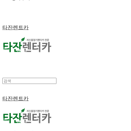
타잔렌트카
타잔렌트카